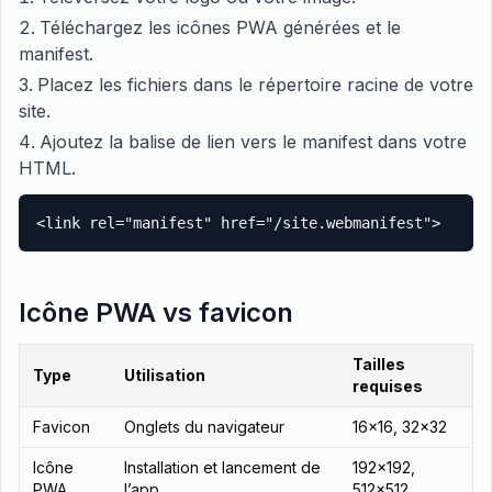
Téléchargez les icônes PWA générées et le
manifest.
Placez les fichiers dans le répertoire racine de votre
site.
Ajoutez la balise de lien vers le manifest dans votre
HTML.
<link rel="manifest" href="/site.webmanifest">
Icône PWA vs favicon
Tailles
Type
Utilisation
requises
Favicon
Onglets du navigateur
16x16, 32x32
Icône
Installation et lancement de
192x192,
PWA
l’app
512x512