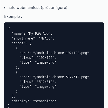
site.webmanifest (préconfiguré)
Exemple :
{

  "name": "My PWA App",

  "short_name": "MyApp",

  "icons": [

    {

      "src": "/android-chrome-192x192.png",

      "sizes": "192x192",

      "type": "image/png"

    },

    {

      "src": "/android-chrome-512x512.png",

      "sizes": "512x512",

      "type": "image/png"

    }

  ],

  "display": "standalone"

}